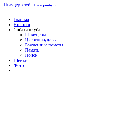
Шнауцер клуб
г. Екатеринбург
Главная
Новости
Собаки клуба
Шнауцеры
Цвергшнауцеры
Рожденные пометы
Память
Поиск
Щенки
Фото