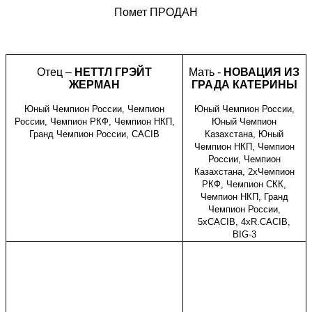
Помет ПРОДАН
Отец –
НЕТТЛ ГРЭЙТ
Мать -
НОВАЦИЯ ИЗ
ЖЕРМАН
ГРАДА КАТЕРИНЫ
Юный Чемпион России, Чемпион
Юный Чемпион России,
России, Чемпион РКФ, Чемпион НКП,
Юный Чемпион
Гранд Чемпион России,
CACIB
Казахстана, Юный
Чемпион НКП, Чемпион
России, Чемпион
Казахстана, 2xЧемпион
РКФ, Чемпион СКК,
Чемпион НКП, Гранд
Чемпион России,
5хCACIB, 4хR.CACIB,
BIG-3