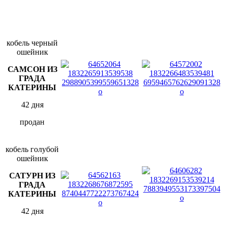
кобель черный
ошейник
САМСОН ИЗ
ГРАДА
КАТЕРИНЫ
42 дня
продан
кобель голубой
ошейник
САТУРН ИЗ
ГРАДА
КАТЕРИНЫ
42 дня