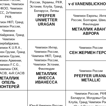
России, Украины, РКФ,
v d VANENBLICKH
хстана, Чемпион
Эстонии, Клуба, Гранд,
НКОО, Чемпион
Беларуси, Литвы
СС, 2хЧемпион
PFEFFER
Чемпион Европы, Инте
РКФ,
UNWETTER
России, Болгарии, Швец
пион НКП, Гранд
URAGAN
Финляндии
мпион России,
МЕТАЛЛИК АВАН
Чемпион
АВРОРА
байджана, Гранд
Чемпион
зербайджана,
Чемпион Интер,
Чемпион России
пион K.U.R.A.,
Чемпион России,
он Грузии, Гранд
СЕН ЖЕРМЕН ГЕР
Чемпион НКП, Гранд
мпион Грузии,
Чемпион России,
мпион Армении,
Чемпион Эстонии,
мпион F.C.G.,
Финляндии
Чемпион СКК,
Чемпион
России
ACIB, 4xR.CACIB
МЕТАЛЛИК
PFEFFER URANI
ИНЕССА
МЕТАЛЛИК
METALLIC
ИВАНЕССА
ОПЕЛЬ
МОНТЕРЕЙ
Чемпион России, РКФ
Беларуси, Молдовы+Гр
Клуба,
Гранд Чемпион Ро
Юный Чемпион России,