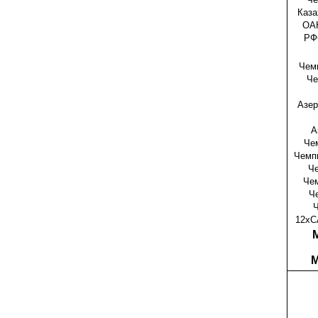
Каза
ОА
РФ
Чем
Че
Азер
А
Чем
Чемпи
Че
Че
Че
12хC