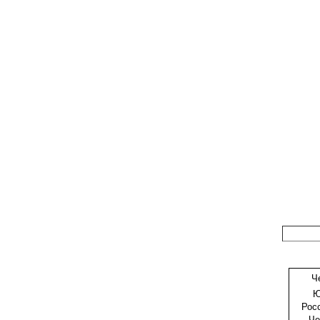
Ч
Ю
Рос
Че