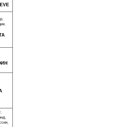
OEVE
р,
ии,
ТА
ОИН
A
,
анд,
ссии,