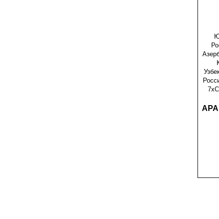
Ю
Ро
Азерб
Узбе
Росс
7хC
АРА