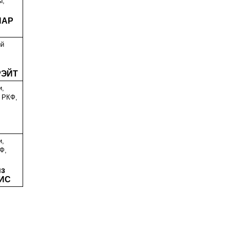
ы,
ИАР
ый
М
РЭЙТ
и,
 РКФ,
и,
Ф,
из
ИС