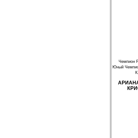
Чемпион Р
Юный Чемпио
К
АРИАН
КРИ