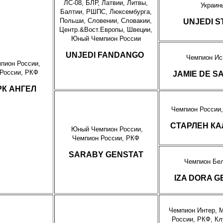
ЛС-08, БЛР, Латвии, Литвы,
Украин
Балтии, РШПС, Люксембурга,
Польши, Словении, Словакии,
UNJEDI S
Центр.&Вост.Европы, Швеции,
Юный Чемпион России
UNJEDI FANDANGO
Чемпион Ис
пион Росс
ии,
России, РКФ
JAMIE DE S
К АНГЕЛ
Чемпион России
СТАРЛЕН К
Юный Чемпион России,
Чемпион России, РКФ
SARABY GENSTAT
Чемпион Бе
IZA DORA G
Чемпион Интер, М
России, РКФ, Кл