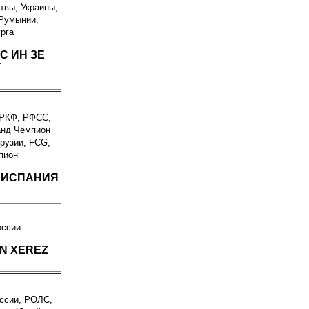
твы, Украины,
 Румынии,
рга
С ИН ЗЕ
Г
 РКФ, РФСС,
анд Чемпион
рузии, FCG,
пион
 ИСПАНИЯ
оссии
IN XEREZ
оссии, РОЛС,