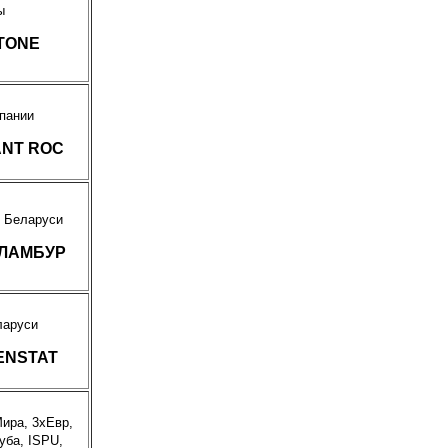
ы
TONE
пании
ANT ROC
, Беларуси
АЛАМБУР
ларуси
ENSTAT
ира, 3хЕвр,
уба, ISPU,